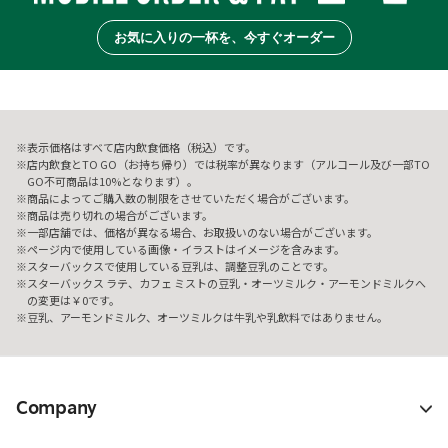
お気に入りの一杯を、今すぐオーダー
表示価格はすべて店内飲食価格（税込）です。
店内飲食とTO GO（お持ち帰り）では税率が異なります（アルコール及び一部TO
GO不可商品は10%となります）。
商品によってご購入数の制限をさせていただく場合がございます。
商品は売り切れの場合がございます。
一部店舗では、価格が異なる場合、お取扱いのない場合がございます。
ページ内で使用している画像・イラストはイメージを含みます。
スターバックスで使用している豆乳は、調整豆乳のことです。
スターバックス ラテ、カフェ ミストの豆乳・オーツミルク・アーモンドミルクへ
の変更は￥0です。
豆乳、アーモンドミルク、オーツミルクは牛乳や乳飲料ではありません。
Company