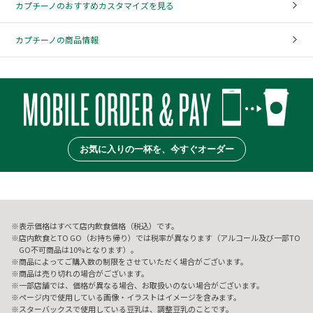
カプチーノのおすすめカスタマイズを見る
カプチーノの商品情報
お気に入りの一杯を、今すぐオーダー
表示価格はすべて店内飲食価格（税込）です。
店内飲食とTO GO（お持ち帰り）では税率が異なります（アルコール及び一部TO
GO不可商品は10%となります）。
商品によってご購入数の制限をさせていただく場合がございます。
商品は売り切れの場合がございます。
一部店舗では、価格が異なる場合、お取扱いのない場合がございます。
ページ内で使用している画像・イラストはイメージを含みます。
スターバックスで使用している豆乳は、調整豆乳のことです。