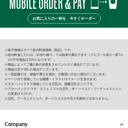
お気に入りの一杯を、今すぐオーダー
表示価格はすべて店内飲食価格（税込）です。
店内飲食とTO GO（お持ち帰り）では税率が異なります（アルコール及び一部TO
GO不可商品は10%となります）。
商品によってご購入数の制限をさせていただく場合がございます。
商品は売り切れの場合がございます。
一部店舗では、価格が異なる場合、お取扱いのない場合がございます。
ページ内で使用している画像・イラストはイメージを含みます。
スターバックスで使用している豆乳は、調整豆乳のことです。
スターバックス ラテ、カフェ ミストの豆乳・オーツミルク・アーモンドミルクへ
の変更は￥0です。
豆乳、アーモンドミルク、オーツミルクは牛乳や乳飲料ではありません。
Company