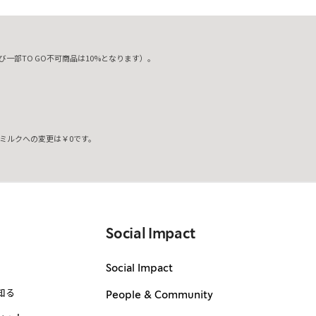
一部TO GO不可商品は10%となります）。
ミルクへの変更は￥0です。
。
Social Impact
Social Impact
知る
People & Community