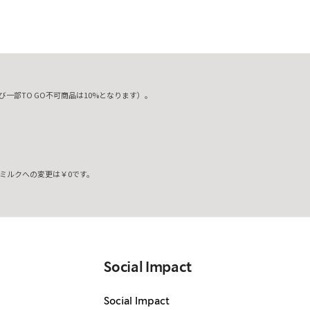
一部TO GO不可商品は10%となります）。
ミルクへの変更は￥0です。
。
Social Impact
Social Impact