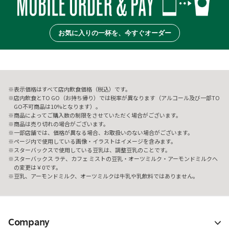
お気に入りの一杯を、今すぐオーダー
表示価格はすべて店内飲食価格（税込）です。
店内飲食とTO GO（お持ち帰り）では税率が異なります（アルコール及び一部TO
GO不可商品は10%となります）。
商品によってご購入数の制限をさせていただく場合がございます。
商品は売り切れの場合がございます。
一部店舗では、価格が異なる場合、お取扱いのない場合がございます。
ページ内で使用している画像・イラストはイメージを含みます。
スターバックスで使用している豆乳は、調整豆乳のことです。
スターバックス ラテ、カフェ ミストの豆乳・オーツミルク・アーモンドミルクへ
の変更は￥0です。
豆乳、アーモンドミルク、オーツミルクは牛乳や乳飲料ではありません。
Company