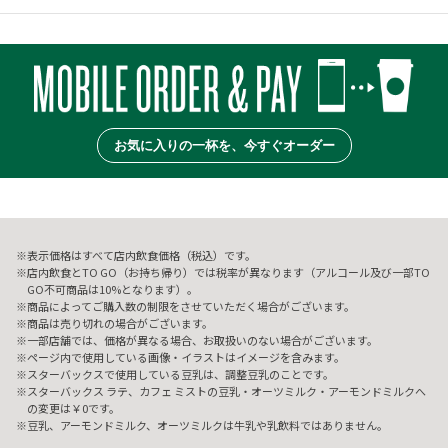
お気に入りの一杯を、今すぐオーダー
表示価格はすべて店内飲食価格（税込）です。
店内飲食とTO GO（お持ち帰り）では税率が異なります（アルコール及び一部TO
GO不可商品は10%となります）。
商品によってご購入数の制限をさせていただく場合がございます。
商品は売り切れの場合がございます。
一部店舗では、価格が異なる場合、お取扱いのない場合がございます。
ページ内で使用している画像・イラストはイメージを含みます。
スターバックスで使用している豆乳は、調整豆乳のことです。
スターバックス ラテ、カフェ ミストの豆乳・オーツミルク・アーモンドミルクへ
の変更は￥0です。
豆乳、アーモンドミルク、オーツミルクは牛乳や乳飲料ではありません。