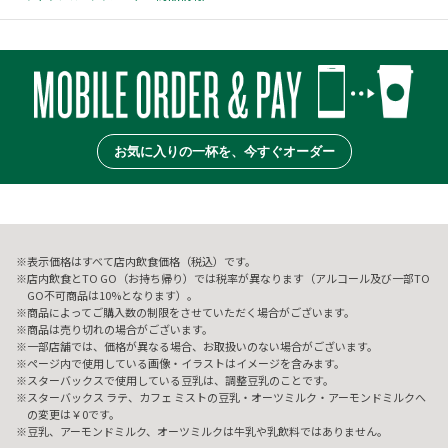
お気に入りの一杯を、今すぐオーダー
表示価格はすべて店内飲食価格（税込）です。
店内飲食とTO GO（お持ち帰り）では税率が異なります（アルコール及び一部TO
GO不可商品は10%となります）。
商品によってご購入数の制限をさせていただく場合がございます。
商品は売り切れの場合がございます。
一部店舗では、価格が異なる場合、お取扱いのない場合がございます。
ページ内で使用している画像・イラストはイメージを含みます。
スターバックスで使用している豆乳は、調整豆乳のことです。
スターバックス ラテ、カフェ ミストの豆乳・オーツミルク・アーモンドミルクへ
の変更は￥0です。
豆乳、アーモンドミルク、オーツミルクは牛乳や乳飲料ではありません。