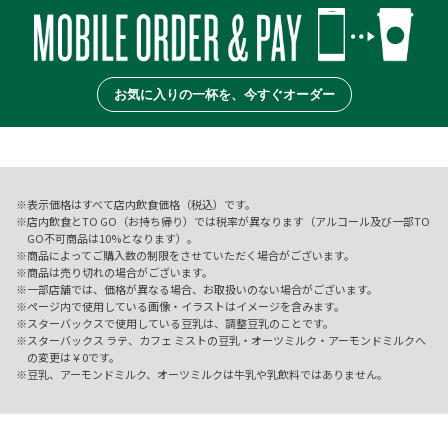
お気に入りの一杯を、今すぐオーダー
表示価格はすべて店内飲食価格（税込）です。
店内飲食とTO GO（お持ち帰り）では税率が異なります（アルコール及び一部TO
GO不可商品は10%となります）。
商品によってご購入数の制限をさせていただく場合がございます。
商品は売り切れの場合がございます。
一部店舗では、価格が異なる場合、お取扱いのない場合がございます。
ページ内で使用している画像・イラストはイメージを含みます。
スターバックスで使用している豆乳は、調整豆乳のことです。
スターバックス ラテ、カフェ ミストの豆乳・オーツミルク・アーモンドミルクへ
の変更は￥0です。
豆乳、アーモンドミルク、オーツミルクは牛乳や乳飲料ではありません。