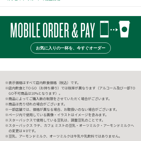
お気に入りの一杯を、今すぐオーダー
表示価格はすべて店内飲食価格（税込）です。
店内飲食とTO GO（お持ち帰り）では税率が異なります（アルコール及び一部TO
GO不可商品は10%となります）。
商品によってご購入数の制限をさせていただく場合がございます。
商品は売り切れの場合がございます。
一部店舗では、価格が異なる場合、お取扱いのない場合がございます。
ページ内で使用している画像・イラストはイメージを含みます。
スターバックスで使用している豆乳は、調整豆乳のことです。
スターバックス ラテ、カフェ ミストの豆乳・オーツミルク・アーモンドミルクへ
の変更は￥0です。
豆乳、アーモンドミルク、オーツミルクは牛乳や乳飲料ではありません。