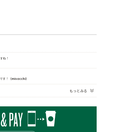
すね！
です！
（misocchi）
もっとみる