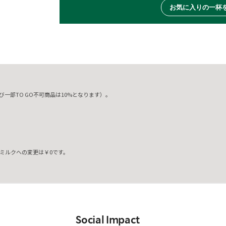
お気に入りの一杯
一部TO GO不可商品は10%となります）。
ミルクへの変更は￥0です。
。
Social Impact