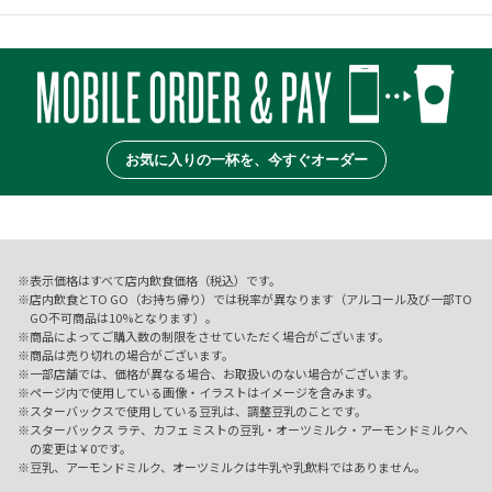
お気に入りの一杯を、今すぐオーダー
表示価格はすべて店内飲食価格（税込）です。
店内飲食とTO GO（お持ち帰り）では税率が異なります（アルコール及び一部TO
GO不可商品は10%となります）。
商品によってご購入数の制限をさせていただく場合がございます。
商品は売り切れの場合がございます。
一部店舗では、価格が異なる場合、お取扱いのない場合がございます。
ページ内で使用している画像・イラストはイメージを含みます。
スターバックスで使用している豆乳は、調整豆乳のことです。
スターバックス ラテ、カフェ ミストの豆乳・オーツミルク・アーモンドミルクへ
の変更は￥0です。
豆乳、アーモンドミルク、オーツミルクは牛乳や乳飲料ではありません。