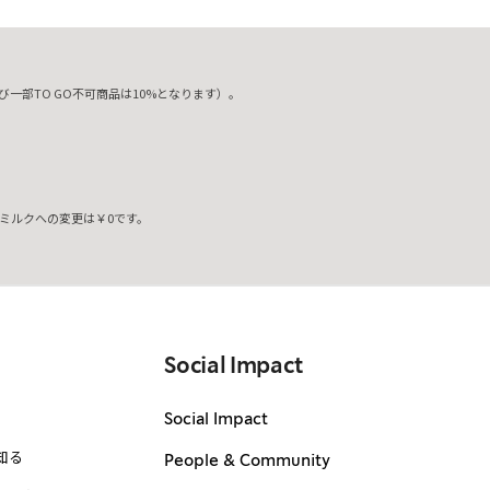
一部TO GO不可商品は10%となります）。
ミルクへの変更は￥0です。
。
Social Impact
Social Impact
知る
People & Community