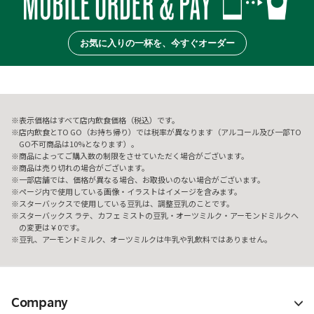
お気に入りの一杯を、今すぐオーダー
表示価格はすべて店内飲食価格（税込）です。
店内飲食とTO GO（お持ち帰り）では税率が異なります（アルコール及び一部TO
GO不可商品は10%となります）。
商品によってご購入数の制限をさせていただく場合がございます。
商品は売り切れの場合がございます。
一部店舗では、価格が異なる場合、お取扱いのない場合がございます。
ページ内で使用している画像・イラストはイメージを含みます。
スターバックスで使用している豆乳は、調整豆乳のことです。
スターバックス ラテ、カフェ ミストの豆乳・オーツミルク・アーモンドミルクへ
の変更は￥0です。
豆乳、アーモンドミルク、オーツミルクは牛乳や乳飲料ではありません。
Company