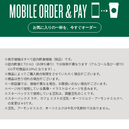
お気に入りの一杯を、今すぐオーダー
表示価格はすべて店内飲食価格（税込）です。
店内飲食とTO GO（お持ち帰り）では税率が異なります（アルコール及び一部TO
GO不可商品は10%となります）。
商品によってご購入数の制限をさせていただく場合がございます。
商品は売り切れの場合がございます。
一部店舗では、価格が異なる場合、お取扱いのない場合がございます。
ページ内で使用している画像・イラストはイメージを含みます。
スターバックスで使用している豆乳は、調整豆乳のことです。
スターバックス ラテ、カフェ ミストの豆乳・オーツミルク・アーモンドミルクへ
の変更は￥0です。
豆乳、アーモンドミルク、オーツミルクは牛乳や乳飲料ではありません。