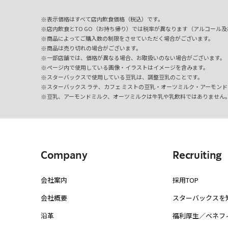
表示価格はすべて店内飲食価格（税込）です。
店内飲食とTO GO（お持ち帰り）では税率が異なります（アルコール及び
商品によってご購入数の制限をさせていただく場合がございます。
商品は売り切れの場合がございます。
一部店舗では、価格が異なる場合、お取扱いのない場合がございます。
ページ内で使用している画像・イラストはイメージを含みます。
スターバックスで使用している豆乳は、調整豆乳のことです。
スターバックス ラテ、カフェ ミストの豆乳・オーツミルク・アーモンド
豆乳、アーモンドミルク、オーツミルクは牛乳や乳飲料ではありません
Company
Recruiting
会社案内
採用TOP
会社概要
スターバックスを
沿革
福利厚生／ベネフ