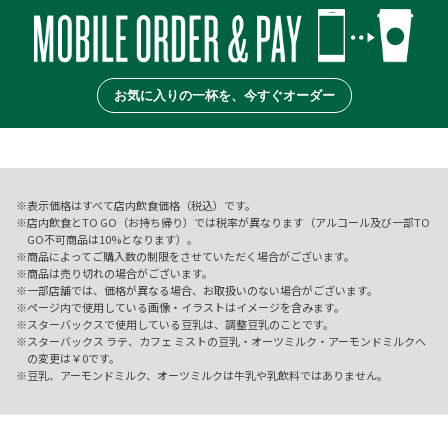
お気に入りの一杯を、今すぐオーダー
表示価格はすべて店内飲食価格（税込）です。
店内飲食とTO GO（お持ち帰り）では税率が異なります（アルコール及び一部TO
GO不可商品は10%となります）。
商品によってご購入数の制限をさせていただく場合がございます。
商品は売り切れの場合がございます。
一部店舗では、価格が異なる場合、お取扱いのない場合がございます。
ページ内で使用している画像・イラストはイメージを含みます。
スターバックスで使用している豆乳は、調整豆乳のことです。
スターバックス ラテ、カフェ ミストの豆乳・オーツミルク・アーモンドミルクへ
の変更は￥0です。
豆乳、アーモンドミルク、オーツミルクは牛乳や乳飲料ではありません。