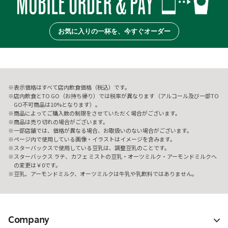
お気に入りの一杯を、今すぐオーダー
表示価格はすべて店内飲食価格（税込）です。
店内飲食とTO GO（お持ち帰り）では税率が異なります（アルコール及び一部TO
GO不可商品は10%となります）。
商品によってご購入数の制限をさせていただく場合がございます。
商品は売り切れの場合がございます。
一部店舗では、価格が異なる場合、お取扱いのない場合がございます。
ページ内で使用している画像・イラストはイメージを含みます。
スターバックスで使用している豆乳は、調整豆乳のことです。
スターバックス ラテ、カフェ ミストの豆乳・オーツミルク・アーモンドミルクへ
の変更は￥0です。
豆乳、アーモンドミルク、オーツミルクは牛乳や乳飲料ではありません。
Company