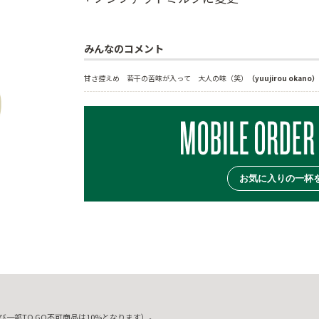
みんなのコメント
甘さ控えめ　若干の苦味が入って　大人の味（笑）
（yuujirou okano）
お気に入りの一杯
一部TO GO不可商品は10%となります）。