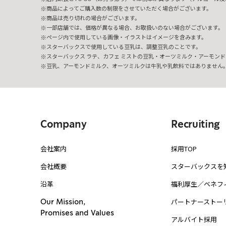
商品によってご購入数の制限をさせていただく場合がございます。
商品は売り切れの場合がございます。
一部店舗では、価格が異なる場合、お取扱いのない場合がございます。
ページ内で使用している画像・イラストはイメージを含みます。
スターバックスで使用している豆乳は、調整豆乳のことです。
スターバックス ラテ、カフェ ミストの豆乳・オーツミルク・アーモンド
豆乳、アーモンドミルク、オーツミルクは牛乳や乳飲料ではありません
Company
Recruiting
会社案内
採用TOP
会社概要
スターバックスを
沿革
福利厚生／ベネフ
パートナーストー
Our Mission,
Promises and Values
アルバイト採用