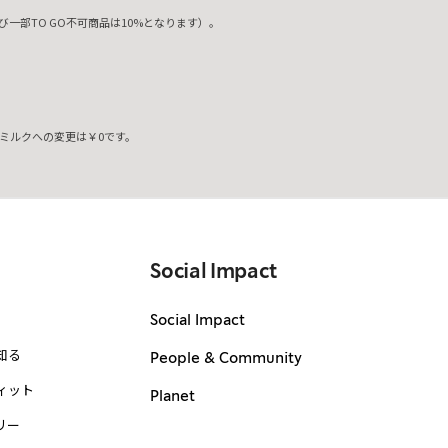
一部TO GO不可商品は10%となります）。
ミルクへの変更は￥0です。
。
Social Impact
Social Impact
知る
People & Community
ィット
Planet
リー