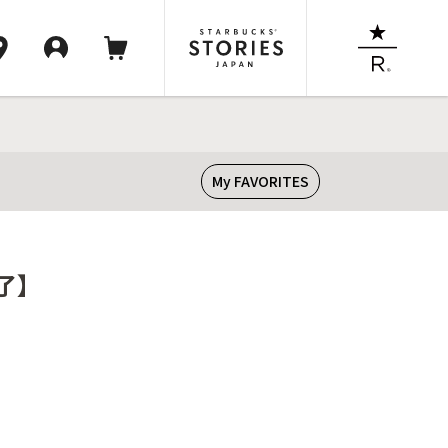
My FAVORITES
了】