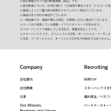
表示価格はすべて店内飲食価格（税込）です。
店内飲食とTO GO（お持ち帰り）では税率が異なります（アルコール及び
商品によってご購入数の制限をさせていただく場合がございます。
商品は売り切れの場合がございます。
一部店舗では、価格が異なる場合、お取扱いのない場合がございます。
ページ内で使用している画像・イラストはイメージを含みます。
スターバックスで使用している豆乳は、調整豆乳のことです。
スターバックス ラテ、カフェ ミストの豆乳・オーツミルク・アーモンド
豆乳、アーモンドミルク、オーツミルクは牛乳や乳飲料ではありません
Company
Recruiting
会社案内
採用TOP
会社概要
スターバックスを
沿革
福利厚生／ベネフ
パートナーストー
Our Mission,