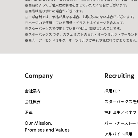
商品によってご購入数の制限をさせていただく場合がございます。
商品は売り切れの場合がございます。
一部店舗では、価格が異なる場合、お取扱いのない場合がございます。
ページ内で使用している画像・イラストはイメージを含みます。
スターバックスで使用している豆乳は、調整豆乳のことです。
スターバックス ラテ、カフェ ミストの豆乳・オーツミルク・アーモンド
豆乳、アーモンドミルク、オーツミルクは牛乳や乳飲料ではありません
Company
Recruiting
会社案内
採用TOP
会社概要
スターバックスを
沿革
福利厚生／ベネフ
パートナーストー
Our Mission,
Promises and Values
アルバイト採用