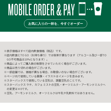
お気に入りの一杯を、今すぐオーダー
表示価格はすべて店内飲食価格（税込）です。
店内飲食とTO GO（お持ち帰り）では税率が異なります（アルコール及び一部TO
GO不可商品は10%となります）。
商品によってご購入数の制限をさせていただく場合がございます。
商品は売り切れの場合がございます。
一部店舗では、価格が異なる場合、お取扱いのない場合がございます。
ページ内で使用している画像・イラストはイメージを含みます。
スターバックスで使用している豆乳は、調整豆乳のことです。
スターバックス ラテ、カフェ ミストの豆乳・オーツミルク・アーモンドミルクへ
の変更は￥0です。
豆乳、アーモンドミルク、オーツミルクは牛乳や乳飲料ではありません。