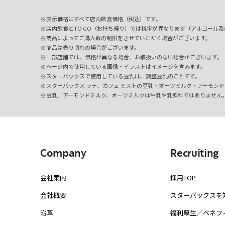
表示価格はすべて店内飲食価格（税込）です。
店内飲食とTO GO（お持ち帰り）では税率が異なります（アルコール及び
商品によってご購入数の制限をさせていただく場合がございます。
商品は売り切れの場合がございます。
一部店舗では、価格が異なる場合、お取扱いのない場合がございます。
ページ内で使用している画像・イラストはイメージを含みます。
スターバックスで使用している豆乳は、調整豆乳のことです。
スターバックス ラテ、カフェ ミストの豆乳・オーツミルク・アーモンド
豆乳、アーモンドミルク、オーツミルクは牛乳や乳飲料ではありません
Company
Recruiting
会社案内
採用TOP
会社概要
スターバックスを
沿革
福利厚生／ベネフ