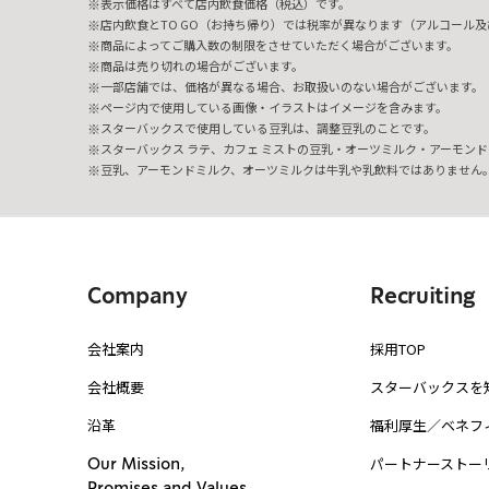
表示価格はすべて店内飲食価格（税込）です。
店内飲食とTO GO（お持ち帰り）では税率が異なります（アルコール及び
商品によってご購入数の制限をさせていただく場合がございます。
商品は売り切れの場合がございます。
一部店舗では、価格が異なる場合、お取扱いのない場合がございます。
ページ内で使用している画像・イラストはイメージを含みます。
スターバックスで使用している豆乳は、調整豆乳のことです。
スターバックス ラテ、カフェ ミストの豆乳・オーツミルク・アーモンド
豆乳、アーモンドミルク、オーツミルクは牛乳や乳飲料ではありません
Company
Recruiting
会社案内
採用TOP
会社概要
スターバックスを
沿革
福利厚生／ベネフ
パートナーストー
Our Mission,