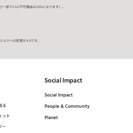
一部TO GO不可商品は10%となります）。
ミルクへの変更は￥0です。
。
Social Impact
Social Impact
知る
People & Community
ィット
Planet
リー