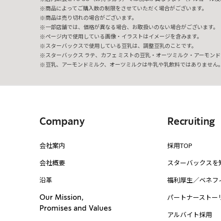
商品によってご購入数の制限をさせていただく場合がございます。
商品は売り切れの場合がございます。
一部店舗では、価格が異なる場合、お取扱いのない場合がございます。
ページ内で使用している画像・イラストはイメージを含みます。
スターバックスで使用している豆乳は、調整豆乳のことです。
スターバックス ラテ、カフェ ミストの豆乳・オーツミルク・アーモンド
豆乳、アーモンドミルク、オーツミルクは牛乳や乳飲料ではありません
Company
Recruiting
会社案内
採用TOP
会社概要
スターバックスを
沿革
福利厚生／ベネフ
パートナーストー
Our Mission,
Promises and Values
アルバイト採用