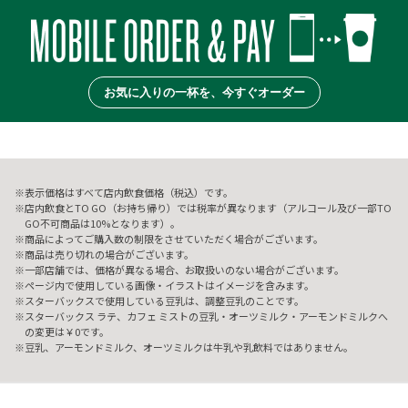
お気に入りの一杯を、今すぐオーダー
表示価格はすべて店内飲食価格（税込）です。
店内飲食とTO GO（お持ち帰り）では税率が異なります（アルコール及び一部TO
GO不可商品は10%となります）。
商品によってご購入数の制限をさせていただく場合がございます。
商品は売り切れの場合がございます。
一部店舗では、価格が異なる場合、お取扱いのない場合がございます。
ページ内で使用している画像・イラストはイメージを含みます。
スターバックスで使用している豆乳は、調整豆乳のことです。
スターバックス ラテ、カフェ ミストの豆乳・オーツミルク・アーモンドミルクへ
の変更は￥0です。
豆乳、アーモンドミルク、オーツミルクは牛乳や乳飲料ではありません。