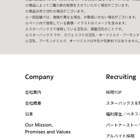
商品によってご購入数の制限をさせていただく場合がございます。
商品は売り切れの場合がございます。
一部店舗では、価格が異なる場合、お取扱いのない場合がございます。
ページ内で使用している画像・イラストはイメージを含みます。
スターバックスで使用している豆乳は、調整豆乳のことです。
スターバックス ラテ、カフェ ミストの豆乳・オーツミルク・アーモンド
豆乳、アーモンドミルク、オーツミルクは牛乳や乳飲料ではありません
Company
Recruiting
会社案内
採用TOP
会社概要
スターバックスを
沿革
福利厚生／ベネフ
パートナーストー
Our Mission,
Promises and Values
アルバイト採用