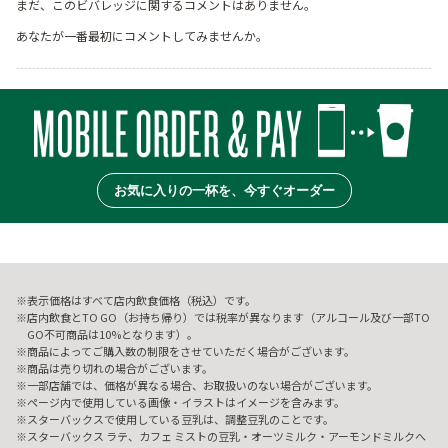
まだ、このビバレッジに関するコメントはありません。
あなたが一番最初にコメントしてみませんか。
お気に入りの一杯を、今すぐオーダー
表示価格はすべて店内飲食価格（税込）です。
店内飲食とTO GO（お持ち帰り）では税率が異なります（アルコール及び一部TO
GO不可商品は10%となります）。
商品によってご購入数の制限をさせていただく場合がございます。
商品は売り切れの場合がございます。
一部店舗では、価格が異なる場合、お取扱いのない場合がございます。
ページ内で使用している画像・イラストはイメージを含みます。
スターバックスで使用している豆乳は、調整豆乳のことです。
スターバックス ラテ、カフェ ミストの豆乳・オーツミルク・アーモンドミルクへ