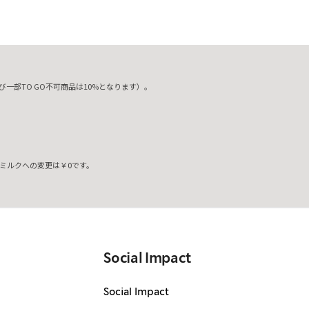
一部TO GO不可商品は10%となります）。
ミルクへの変更は￥0です。
。
Social Impact
Social Impact