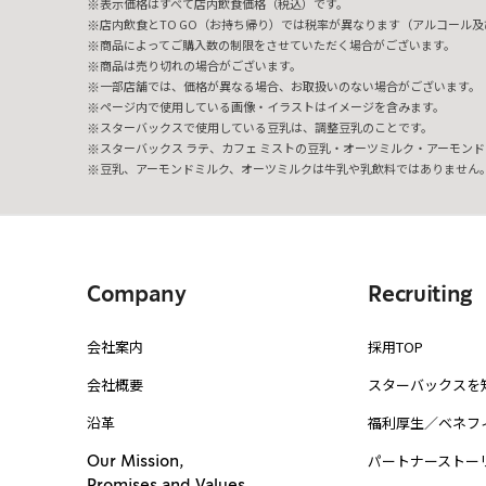
表示価格はすべて店内飲食価格（税込）です。
店内飲食とTO GO（お持ち帰り）では税率が異なります（アルコール及び
商品によってご購入数の制限をさせていただく場合がございます。
商品は売り切れの場合がございます。
一部店舗では、価格が異なる場合、お取扱いのない場合がございます。
ページ内で使用している画像・イラストはイメージを含みます。
スターバックスで使用している豆乳は、調整豆乳のことです。
スターバックス ラテ、カフェ ミストの豆乳・オーツミルク・アーモンド
豆乳、アーモンドミルク、オーツミルクは牛乳や乳飲料ではありません
Company
Recruiting
会社案内
採用TOP
会社概要
スターバックスを
沿革
福利厚生／ベネフ
パートナーストー
Our Mission,