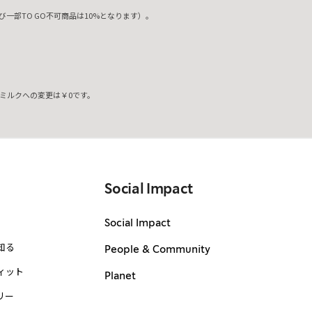
一部TO GO不可商品は10%となります）。
ミルクへの変更は￥0です。
。
Social Impact
Social Impact
知る
People & Community
ィット
Planet
リー