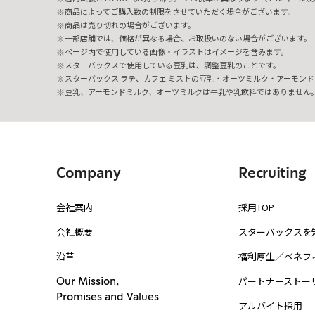
商品によってご購入数の制限をさせていただく場合がございます。
商品は売り切れの場合がございます。
一部店舗では、価格が異なる場合、お取扱いのない場合がございます。
ページ内で使用している画像・イラストはイメージを含みます。
スターバックスで使用している豆乳は、調整豆乳のことです。
スターバックス ラテ、カフェ ミストの豆乳・オーツミルク・アーモンド
豆乳、アーモンドミルク、オーツミルクは牛乳や乳飲料ではありません
Company
Recruiting
会社案内
採用TOP
会社概要
スターバックスを
沿革
福利厚生／ベネフ
パートナーストー
Our Mission,
Promises and Values
アルバイト採用