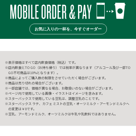
お気に入りの一杯を、今すぐオーダー
表示価格はすべて店内飲食価格（税込）です。
店内飲食とTO GO（お持ち帰り）では税率が異なります（アルコール及び一部TO
GO不可商品は10%となります）。
商品によってご購入数の制限をさせていただく場合がございます。
商品は売り切れの場合がございます。
一部店舗では、価格が異なる場合、お取扱いのない場合がございます。
ページ内で使用している画像・イラストはイメージを含みます。
スターバックスで使用している豆乳は、調整豆乳のことです。
スターバックス ラテ、カフェ ミストの豆乳・オーツミルク・アーモンドミルクへ
の変更は￥0です。
豆乳、アーモンドミルク、オーツミルクは牛乳や乳飲料ではありません。