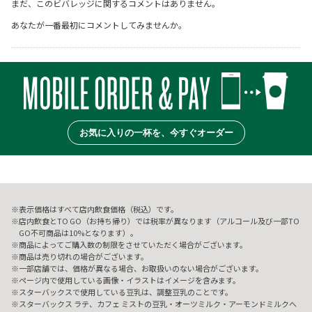
まだ、このビバレッジに関するコメントはありません。
あなたが一番最初にコメントしてみませんか。
お気に入りの一杯を、今すぐオーダー
表示価格はすべて店内飲食価格（税込）です。
店内飲食とTO GO（お持ち帰り）では税率が異なります（アルコール及び一部TO
GO不可商品は10%となります）。
商品によってご購入数の制限をさせていただく場合がございます。
商品は売り切れの場合がございます。
一部店舗では、価格が異なる場合、お取扱いのない場合がございます。
ページ内で使用している画像・イラストはイメージを含みます。
スターバックスで使用している豆乳は、調整豆乳のことです。
スターバックス ラテ、カフェ ミストの豆乳・オーツミルク・アーモンドミルクへ