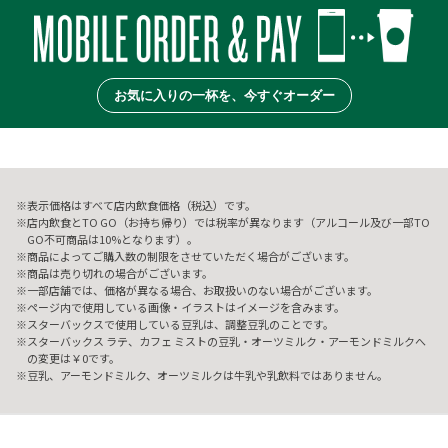
お気に入りの一杯を、今すぐオーダー
表示価格はすべて店内飲食価格（税込）です。
店内飲食とTO GO（お持ち帰り）では税率が異なります（アルコール及び一部TO
GO不可商品は10%となります）。
商品によってご購入数の制限をさせていただく場合がございます。
商品は売り切れの場合がございます。
一部店舗では、価格が異なる場合、お取扱いのない場合がございます。
ページ内で使用している画像・イラストはイメージを含みます。
スターバックスで使用している豆乳は、調整豆乳のことです。
スターバックス ラテ、カフェ ミストの豆乳・オーツミルク・アーモンドミルクへ
の変更は￥0です。
豆乳、アーモンドミルク、オーツミルクは牛乳や乳飲料ではありません。