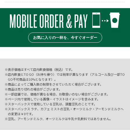
お気に入りの一杯を、今すぐオーダー
表示価格はすべて店内飲食価格（税込）です。
店内飲食とTO GO（お持ち帰り）では税率が異なります（アルコール及び一部TO
GO不可商品は10%となります）。
商品によってご購入数の制限をさせていただく場合がございます。
商品は売り切れの場合がございます。
一部店舗では、価格が異なる場合、お取扱いのない場合がございます。
ページ内で使用している画像・イラストはイメージを含みます。
スターバックスで使用している豆乳は、調整豆乳のことです。
スターバックス ラテ、カフェ ミストの豆乳・オーツミルク・アーモンドミルクへ
の変更は￥0です。
豆乳、アーモンドミルク、オーツミルクは牛乳や乳飲料ではありません。