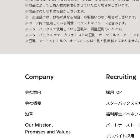
商品によってご購入数の制限をさせていただく場合がございます。
商品は売り切れの場合がございます。
一部店舗では、価格が異なる場合、お取扱いのない場合がございます。
ページ内で使用している画像・イラストはイメージを含みます。
スターバックスで使用している豆乳は、調整豆乳のことです。
スターバックス ラテ、カフェ ミストの豆乳・オーツミルク・アーモンド
豆乳、アーモンドミルク、オーツミルクは牛乳や乳飲料ではありません
Company
Recruiting
会社案内
採用TOP
会社概要
スターバックスを
沿革
福利厚生／ベネフ
パートナーストー
Our Mission,
Promises and Values
アルバイト採用