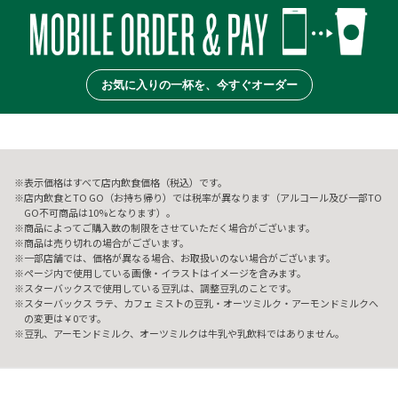
お気に入りの一杯を、今すぐオーダー
表示価格はすべて店内飲食価格（税込）です。
店内飲食とTO GO（お持ち帰り）では税率が異なります（アルコール及び一部TO
GO不可商品は10%となります）。
商品によってご購入数の制限をさせていただく場合がございます。
商品は売り切れの場合がございます。
一部店舗では、価格が異なる場合、お取扱いのない場合がございます。
ページ内で使用している画像・イラストはイメージを含みます。
スターバックスで使用している豆乳は、調整豆乳のことです。
スターバックス ラテ、カフェ ミストの豆乳・オーツミルク・アーモンドミルクへ
の変更は￥0です。
豆乳、アーモンドミルク、オーツミルクは牛乳や乳飲料ではありません。