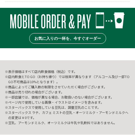
お気に入りの一杯を、今すぐオーダー
表示価格はすべて店内飲食価格（税込）です。
店内飲食とTO GO（お持ち帰り）では税率が異なります（アルコール及び一部TO
GO不可商品は10%となります）。
商品によってご購入数の制限をさせていただく場合がございます。
商品は売り切れの場合がございます。
一部店舗では、価格が異なる場合、お取扱いのない場合がございます。
ページ内で使用している画像・イラストはイメージを含みます。
スターバックスで使用している豆乳は、調整豆乳のことです。
スターバックス ラテ、カフェ ミストの豆乳・オーツミルク・アーモンドミルクへ
の変更は￥0です。
豆乳、アーモンドミルク、オーツミルクは牛乳や乳飲料ではありません。