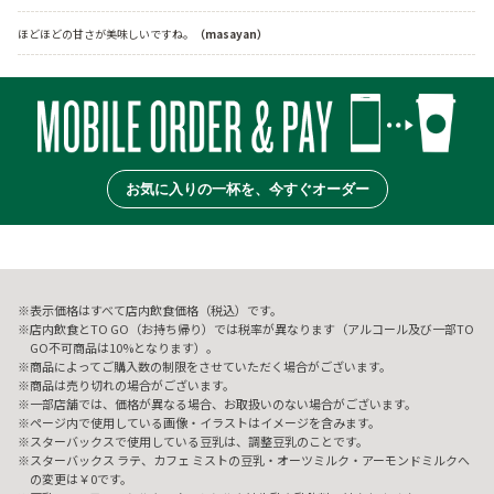
ほどほどの甘さが美味しいですね。
（masayan）
お気に入りの一杯を、今すぐオーダー
表示価格はすべて店内飲食価格（税込）です。
店内飲食とTO GO（お持ち帰り）では税率が異なります（アルコール及び一部TO
GO不可商品は10%となります）。
商品によってご購入数の制限をさせていただく場合がございます。
商品は売り切れの場合がございます。
一部店舗では、価格が異なる場合、お取扱いのない場合がございます。
ページ内で使用している画像・イラストはイメージを含みます。
スターバックスで使用している豆乳は、調整豆乳のことです。
スターバックス ラテ、カフェ ミストの豆乳・オーツミルク・アーモンドミルクへ
の変更は￥0です。