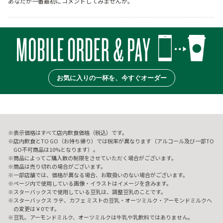
あなたが一番最初にコメントしてみませんか。
お気に入りの一杯を、今すぐオーダー
表示価格はすべて店内飲食価格（税込）です。
店内飲食とTO GO（お持ち帰り）では税率が異なります（アルコール及び一部TO
GO不可商品は10%となります）。
商品によってご購入数の制限をさせていただく場合がございます。
商品は売り切れの場合がございます。
一部店舗では、価格が異なる場合、お取扱いのない場合がございます。
ページ内で使用している画像・イラストはイメージを含みます。
スターバックスで使用している豆乳は、調整豆乳のことです。
スターバックス ラテ、カフェ ミストの豆乳・オーツミルク・アーモンドミルクへ
の変更は￥0です。
豆乳、アーモンドミルク、オーツミルクは牛乳や乳飲料ではありません。