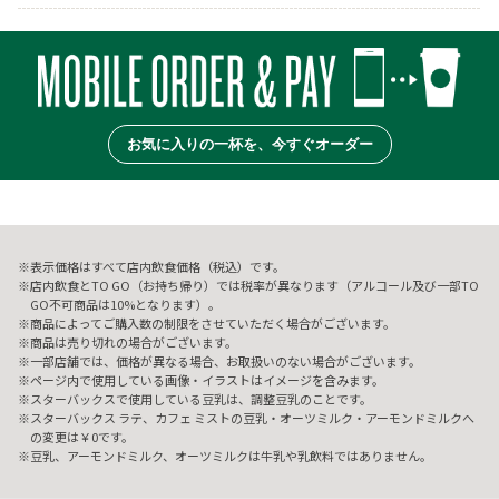
お気に入りの一杯を、今すぐオーダー
表示価格はすべて店内飲食価格（税込）です。
店内飲食とTO GO（お持ち帰り）では税率が異なります（アルコール及び一部TO
GO不可商品は10%となります）。
商品によってご購入数の制限をさせていただく場合がございます。
商品は売り切れの場合がございます。
一部店舗では、価格が異なる場合、お取扱いのない場合がございます。
ページ内で使用している画像・イラストはイメージを含みます。
スターバックスで使用している豆乳は、調整豆乳のことです。
スターバックス ラテ、カフェ ミストの豆乳・オーツミルク・アーモンドミルクへ
の変更は￥0です。
豆乳、アーモンドミルク、オーツミルクは牛乳や乳飲料ではありません。