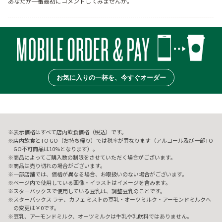
あなたが一番最初にコメントしてみませんか。
お気に入りの一杯を、今すぐオーダー
表示価格はすべて店内飲食価格（税込）です。
店内飲食とTO GO（お持ち帰り）では税率が異なります（アルコール及び一部TO
GO不可商品は10%となります）。
商品によってご購入数の制限をさせていただく場合がございます。
商品は売り切れの場合がございます。
一部店舗では、価格が異なる場合、お取扱いのない場合がございます。
ページ内で使用している画像・イラストはイメージを含みます。
スターバックスで使用している豆乳は、調整豆乳のことです。
スターバックス ラテ、カフェ ミストの豆乳・オーツミルク・アーモンドミルクへ
の変更は￥0です。
豆乳、アーモンドミルク、オーツミルクは牛乳や乳飲料ではありません。