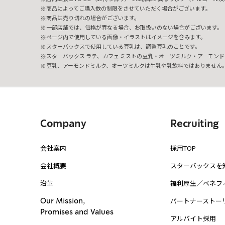
商品によってご購入数の制限をさせていただく場合がございます。
商品は売り切れの場合がございます。
一部店舗では、価格が異なる場合、お取扱いのない場合がございます。
ページ内で使用している画像・イラストはイメージを含みます。
スターバックスで使用している豆乳は、調整豆乳のことです。
スターバックス ラテ、カフェ ミストの豆乳・オーツミルク・アーモンド
豆乳、アーモンドミルク、オーツミルクは牛乳や乳飲料ではありません
Company
Recruiting
会社案内
採用TOP
会社概要
スターバックスを
沿革
福利厚生／ベネフ
パートナーストー
Our Mission,
Promises and Values
アルバイト採用