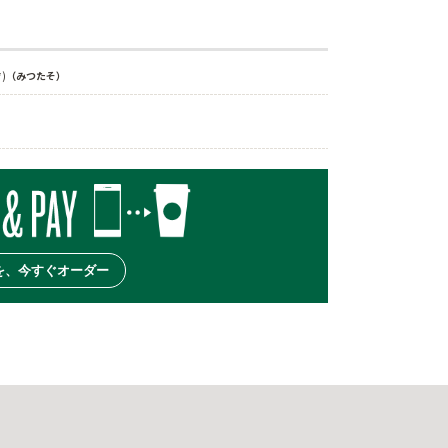
)
（みつたそ）
を、今すぐオーダー