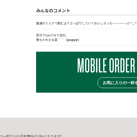
みんなのコメント
普通のミルクで飲むよりさっぱりしていておいしかったーーーーっ(*^_^*
気分でLow Fatで注文。
胃もたれ少な目 ＾＾
（puppe）
お気に入りの一杯
一部TO GO不可商品は10%となります）。