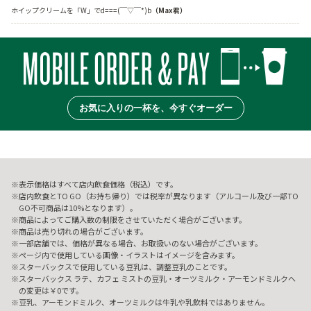
ホイップクリームを「W」でd===(￣▽￣*)b
（Max君）
お気に入りの一杯を、今すぐオーダー
表示価格はすべて店内飲食価格（税込）です。
店内飲食とTO GO（お持ち帰り）では税率が異なります（アルコール及び一部TO
GO不可商品は10%となります）。
商品によってご購入数の制限をさせていただく場合がございます。
商品は売り切れの場合がございます。
一部店舗では、価格が異なる場合、お取扱いのない場合がございます。
ページ内で使用している画像・イラストはイメージを含みます。
スターバックスで使用している豆乳は、調整豆乳のことです。
スターバックス ラテ、カフェ ミストの豆乳・オーツミルク・アーモンドミルクへ
の変更は￥0です。
豆乳、アーモンドミルク、オーツミルクは牛乳や乳飲料ではありません。