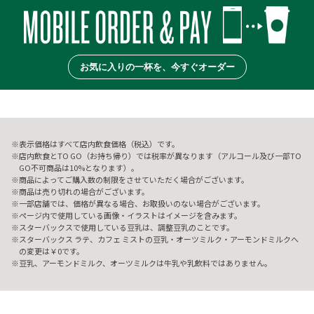
お気に入りの一杯を、今すぐオーダー
表示価格はすべて店内飲食価格（税込）です。
店内飲食とTO GO（お持ち帰り）では税率が異なります（アルコール及び一部TO
GO不可商品は10%となります）。
商品によってご購入数の制限をさせていただく場合がございます。
商品は売り切れの場合がございます。
一部店舗では、価格が異なる場合、お取扱いのない場合がございます。
ページ内で使用している画像・イラストはイメージを含みます。
スターバックスで使用している豆乳は、調整豆乳のことです。
スターバックス ラテ、カフェ ミストの豆乳・オーツミルク・アーモンドミルクへ
の変更は￥0です。
豆乳、アーモンドミルク、オーツミルクは牛乳や乳飲料ではありません。