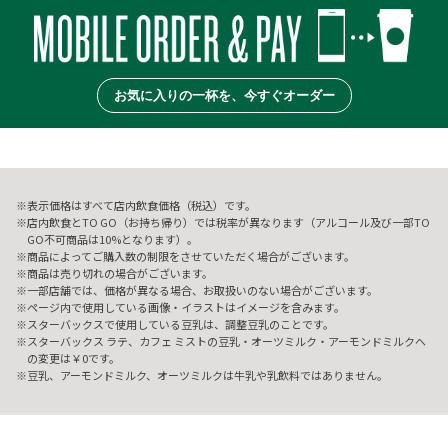
お気に入りの一杯を、今すぐオーダー
表示価格はすべて店内飲食価格（税込）です。
店内飲食とTO GO（お持ち帰り）では税率が異なります（アルコール及び一部TO
GO不可商品は10%となります）。
商品によってご購入数の制限をさせていただく場合がございます。
商品は売り切れの場合がございます。
一部店舗では、価格が異なる場合、お取扱いのない場合がございます。
ページ内で使用している画像・イラストはイメージを含みます。
スターバックスで使用している豆乳は、調整豆乳のことです。
スターバックス ラテ、カフェ ミストの豆乳・オーツミルク・アーモンドミルクへ
の変更は￥0です。
豆乳、アーモンドミルク、オーツミルクは牛乳や乳飲料ではありません。