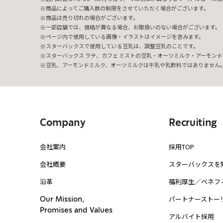
商品によってご購入数の制限をさせていただく場合がございます。
商品は売り切れの場合がございます。
一部店舗では、価格が異なる場合、お取扱いのない場合がございます。
ページ内で使用している画像・イラストはイメージを含みます。
スターバックスで使用している豆乳は、調整豆乳のことです。
スターバックス ラテ、カフェ ミストの豆乳・オーツミルク・アーモンド
豆乳、アーモンドミルク、オーツミルクは牛乳や乳飲料ではありません
Company
Recruiting
会社案内
採用TOP
会社概要
スターバックスを
沿革
福利厚生／ベネフ
パートナーストー
Our Mission,
Promises and Values
アルバイト採用