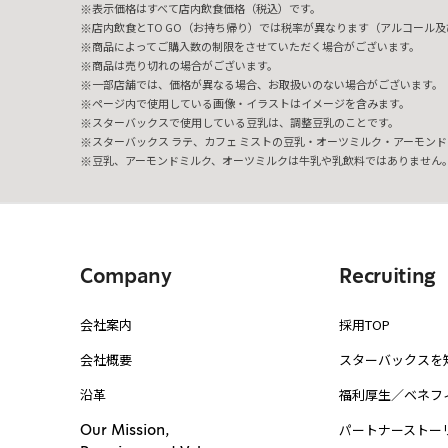
表示価格はすべて店内飲食価格（税込）です。
店内飲食とTO GO（お持ち帰り）では税率が異なります（アルコール及び
商品によってご購入数の制限をさせていただく場合がございます。
商品は売り切れの場合がございます。
一部店舗では、価格が異なる場合、お取扱いのない場合がございます。
ページ内で使用している画像・イラストはイメージを含みます。
スターバックスで使用している豆乳は、調整豆乳のことです。
スターバックス ラテ、カフェ ミストの豆乳・オーツミルク・アーモンド
豆乳、アーモンドミルク、オーツミルクは牛乳や乳飲料ではありません
Company
Recruiting
会社案内
採用TOP
会社概要
スターバックスを
沿革
福利厚生／ベネフ
パートナーストー
Our Mission,