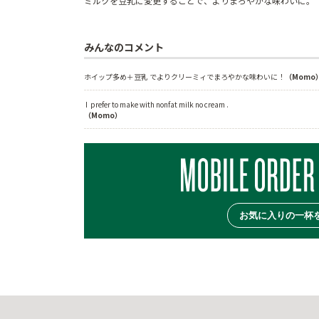
ミルクを豆乳に変更することで、よりまろやかな味わいに。
みんなのコメント
ホイップ多め＋豆乳 でよりクリーミィでまろやかな味わいに！
（Momo
 I  prefer to make with nonfat milk no cream .
（Momo）
お気に入りの一杯