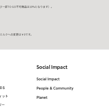
一部TO GO不可商品は10%となります）。
ミルクへの変更は￥0です。
。
Social Impact
Social Impact
知る
People & Community
ィット
Planet
リー