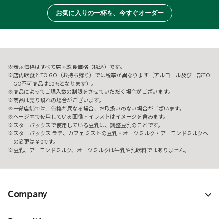
お気に入りの一杯を、今すぐオーダー
表示価格はすべて店内飲食価格（税込）です。
店内飲食とTO GO（お持ち帰り）では税率が異なります（アルコール及び一部TO
GO不可商品は10%となります）。
商品によってご購入数の制限をさせていただく場合がございます。
商品は売り切れの場合がございます。
一部店舗では、価格が異なる場合、お取扱いのない場合がございます。
ページ内で使用している画像・イラストはイメージを含みます。
スターバックスで使用している豆乳は、調整豆乳のことです。
スターバックス ラテ、カフェ ミストの豆乳・オーツミルク・アーモンドミルクへ
の変更は￥0です。
豆乳、アーモンドミルク、オーツミルクは牛乳や乳飲料ではありません。
Company