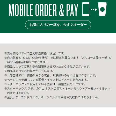
お気に入りの一杯を、今すぐオーダー
表示価格はすべて店内飲食価格（税込）です。
店内飲食とTO GO（お持ち帰り）では税率が異なります（アルコール及び一部TO
GO不可商品は10%となります）。
商品によってご購入数の制限をさせていただく場合がございます。
商品は売り切れの場合がございます。
一部店舗では、価格が異なる場合、お取扱いのない場合がございます。
ページ内で使用している画像・イラストはイメージを含みます。
スターバックスで使用している豆乳は、調整豆乳のことです。
スターバックス ラテ、カフェ ミストの豆乳・オーツミルク・アーモンドミルクへ
の変更は￥0です。
豆乳、アーモンドミルク、オーツミルクは牛乳や乳飲料ではありません。